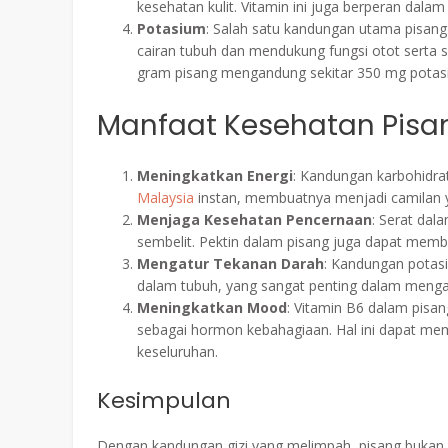
kesehatan kulit. Vitamin ini juga berperan dal
Potasium
: Salah satu kandungan utama pisan
cairan tubuh dan mendukung fungsi otot serta 
gram pisang mengandung sekitar 350 mg potas
Manfaat Kesehatan Pisa
Meningkatkan Energi
: Kandungan karbohidra
Malaysia
instan, membuatnya menjadi camilan 
Menjaga Kesehatan Pencernaan
: Serat da
sembelit. Pektin dalam pisang juga dapat memb
Mengatur Tekanan Darah
: Kandungan potas
dalam tubuh, yang sangat penting dalam menga
Meningkatkan Mood
: Vitamin B6 dalam pisa
sebagai hormon kebahagiaan. Hal ini dapat m
keseluruhan.
Kesimpulan
Dengan kandungan gizi yang melimpah, pisang bukan h