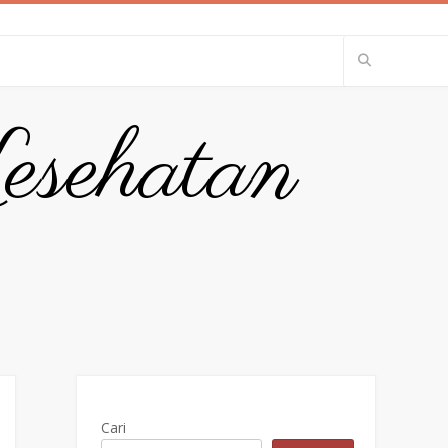
esehatan
Cari