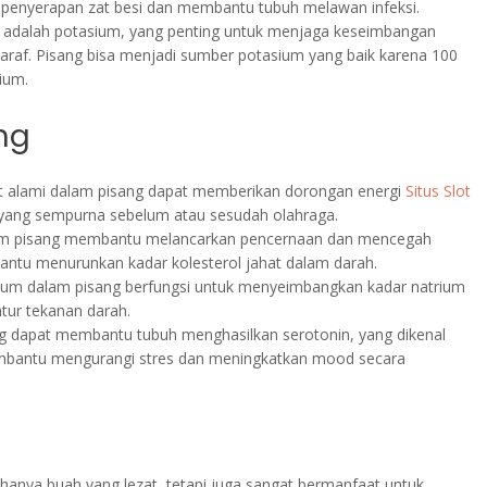
am penyerapan zat besi dan membantu tubuh melawan infeksi.
g adalah potasium, yang penting untuk menjaga keseimbangan
saraf. Pisang bisa menjadi sumber potasium yang baik karena 100
ium.
ng
t alami dalam pisang dapat memberikan dorongan energi
Situs Slot
yang sempurna sebelum atau sesudah olahraga.
lam pisang membantu melancarkan pencernaan dan mencegah
antu menurunkan kadar kolesterol jahat dalam darah.
ium dalam pisang berfungsi untuk menyeimbangkan kadar natrium
tur tekanan darah.
ng dapat membantu tubuh menghasilkan serotonin, yang dikenal
embantu mengurangi stres dan meningkatkan mood secara
anya buah yang lezat, tetapi juga sangat bermanfaat untuk