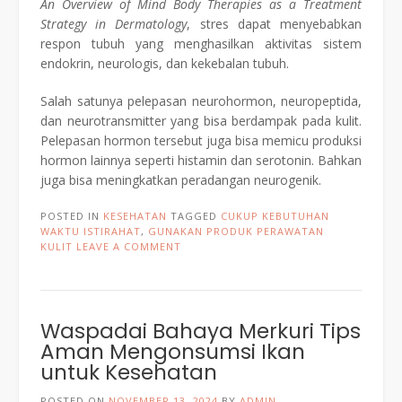
An Overview of Mind Body Therapies as a Treatment
Strategy in Dermatology
, stres dapat menyebabkan
respon tubuh yang menghasilkan aktivitas sistem
endokrin, neurologis, dan kekebalan tubuh.
Salah satunya pelepasan neurohormon, neuropeptida,
dan neurotransmitter yang bisa berdampak pada kulit.
Pelepasan hormon tersebut juga bisa memicu produksi
hormon lainnya seperti histamin dan serotonin. Bahkan
juga bisa meningkatkan peradangan neurogenik.
POSTED IN
KESEHATAN
TAGGED
CUKUP KEBUTUHAN
WAKTU ISTIRAHAT
,
GUNAKAN PRODUK PERAWATAN
KULIT
LEAVE A COMMENT
Waspadai Bahaya Merkuri Tips
Aman Mengonsumsi Ikan
untuk Kesehatan
POSTED ON
NOVEMBER 13, 2024
BY
ADMIN