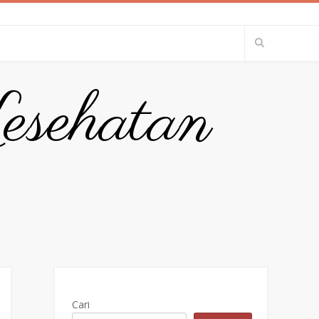
esehatan
Cari