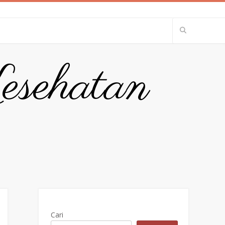
esehatan
Cari